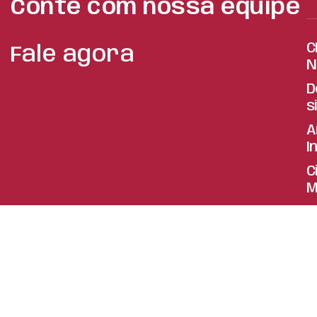
Conte com nossa equipe
C
Fale agora
N
D
s
A
I
C
M
C
A
B
Q
C