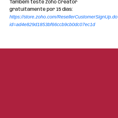
Também teste Zoho Creator
gratuitamente por 15 dias:
https://store.zoho.com/ResellerCustomerSignUp.do
id=ad4e829d1853bf66ccb9cb0dc07ec1d