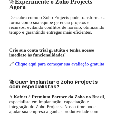
Experimente o Zoho Projects
🚀
Agora
Descubra como o Zoho Projects pode transformar a
forma como sua equipe gerencia projetos e
recursos, evitando conflitos de hor
á
rio, otimizando
tempo e garantindo entregas mais eficientes.
Crie sua conta trial gratuita e tenha acesso
imediato
à
s funcionalidades!
🔗
Clique aqui para come
ç
ar sua avaliaçã
o gratuita
🚀 Quer implantar o Zoho Projects
com especialistas?
A
Kafnet
é
Premium Partner da Zoho no Brasil
,
especialista em implantaçã
o, capacita
çã
o e
integra
ção do Zoho Projects. Nosso time pode
ajudar sua empresa a ganhar produtividade com