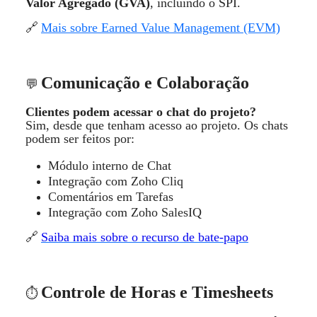
Valor Agregado (GVA)
, incluindo o SPI.
🔗
Mais sobre Earned Value Management (EVM)
Comunica
ção e Colaboraçã
o
💬
Clientes podem acessar o chat do projeto?
Sim, desde que tenham acesso ao projeto. Os chats
podem ser feitos por:
M
ó
dulo interno de Chat
Integra
ção com Zoho Cliq
Coment
á
rios em Tarefas
Integra
ção com Zoho SalesIQ
Saiba mais sobre o recurso de bate-papo
🔗
Controle de Horas e Timesheets
⏱️