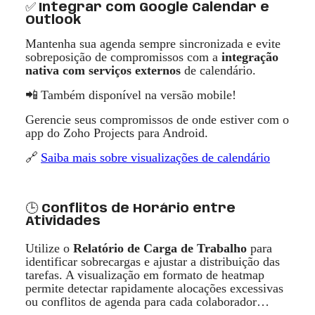
✅
Integrar com Google Calendar e
Outlook
Mantenha sua agenda sempre sincronizada e evite
sobreposição de compromissos com a
integra
ção
nativa com servi
ç
os externos
de calend
á
rio.
Tamb
é
m dispon
í
vel na versã
o mobile!
📲
Gerencie seus compromissos de onde estiver com o
app do Zoho Projects para Android.
🔗
Saiba mais sobre visualizaçõ
es de calend
á
rio
🕒
Conflitos de Horário entre
Atividades
Utilize o
Relat
ó
rio de Carga de Trabalho
para
identificar sobrecargas e ajustar a distribuição das
tarefas. A visualização em formato de heatmap
permite detectar rapidamente alocações excessivas
ou conflitos de agenda para cada colaborador…