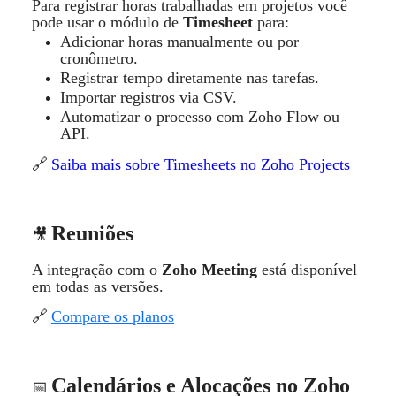
Para r
egistrar horas trabalhadas em projetos
v
ocê
pode usar o m
ódulo de
Timesheet
para:
Adicionar horas manualmente ou por
cron
ô
metro.
Registrar tempo diretamente nas tarefas.
Importar registros via CSV.
Automatizar o processo com Zoho Flow ou
API.
Saiba mais sobre Timesheets no Zoho Projects
🔗
Reuniõ
es
🎥
A integração com o
Zoho Meeting
est
á
dispon
í
ve
l
em todas as versões.
🔗
Compare os planos
Calend
á
rios e Alocaçõ
es no Zoho
📅