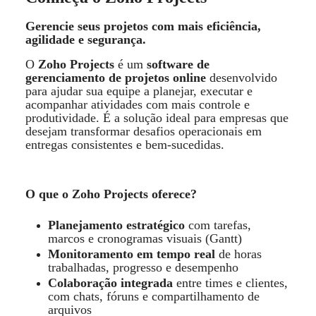
Gerencie seus projetos com mais efici
ê
ncia,
agilidade e seguran
ç
a.
O
Zoho Projects
é um
software de
gerenciamento de projetos online
desenvolvido
para ajudar sua equipe a planejar, executar e
acompanhar atividades com mais controle e
produtividade. É
a solu
ção ideal para empresas que
desejam transformar desafios operacionais em
entregas consistentes e bem-sucedidas.
O que o Zoho Projects oferece?
Planejamento estrat
é
gico
com tarefas,
marcos e cronogramas visuais (Gantt)
Monitoramento em tempo real
de horas
trabalhadas, progresso e desempenho
Colabora
ção integrada
entre times e clientes,
com chats, f
ó
runs e compartilhamento de
arquivos