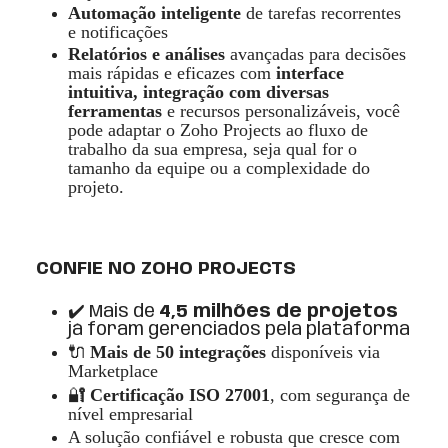
Automa
çã
o inteligente
de tarefas recorrentes
e notificaçõ
es
Relat
ó
rios e an
álises
avan
ç
adas para decisões
mais r
á
pidas e eficazes c
om
interface
intuitiva, integra
ção com diversas
ferramentas
e recursos personaliz
á
veis, voc
ê
pode adaptar o Zoho Projects ao fluxo de
trabalho da sua empresa, seja qual for o
tamanho da equipe ou a complexidade do
projeto.
CONFIE NO ZOHO PROJECTS
✔️ Mais de
4,5 milhões de projetos
já foram gerenciados pela plataforma
🔌
Mais de 50 integraçõ
es
dispon
í
veis via
Marketplace
🔐
Certifica
ção ISO 27001
, com seguran
ç
a de
n
í
vel empresarial
A soluçã
o confi
á
vel e robusta que cresce com