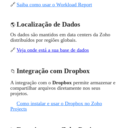
🔗
Saiba como usar o Workload Report
Localização de Dados
🌎
Os dados são mantidos em data centers da Zoho
distribu
í
dos por regiões globais.
🔗
Veja onde est
á
a sua base de dados
Integra
ç
ão com Dropbox
📁
A integração com o
Dropbox
permite armazenar e
compartilhar arquivos diretamente nos seus
projetos.
🔗
Como instalar e usar o Dropbox no Zoho
Projects