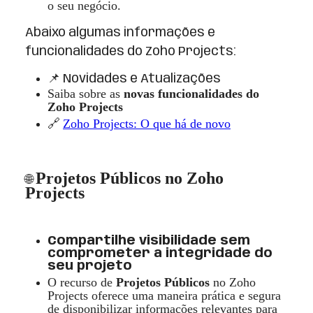
o seu neg
ó
cio.
Abaixo algumas informações e
funcionalidades do Zoho Projects:
📌 Novidades e Atualizações
Saiba sobre as
nova
s funcionalidades do
Zoho Projects
🔗
Zoho Projects: O que h
á
de novo
Projetos P
ú
blicos no Zoho
🌐
Projects
Compartilhe visibilidade sem
comprometer a integridade do
seu projeto
O recurso de
Projetos P
ú
blicos
no Zoho
Projects oferece uma maneira pr
á
tica e segura
de disponibilizar informações relevantes para