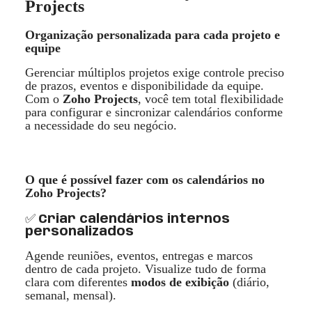
Projects
Organiza
ção personalizada para cada projeto e
equipe
Gerenciar m
ú
ltiplos projetos exige controle preciso
de prazos, eventos e disponibilidade da equipe.
Com o
Zoho Projects
, voc
ê
tem total flexibilidade
para configurar e sincronizar calend
á
rios conforme
a necessidade do seu neg
ó
cio.
O que
é
poss
í
vel fazer com os calend
á
rios no
Zoho Projects?
✅
Criar calendários internos
personalizados
Agende reuniões, eventos, entregas e marcos
dentro de cada projeto. Visualize tudo de forma
clara com diferentes
modos de exibiçã
o
(di
á
rio,
semanal, mensal).