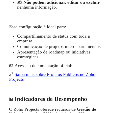
N
ão podem adicionar, editar ou excluir
✍️
nenhuma informaçã
o.
Essa configuraçã
o
é
ideal para:
Compartilhamento de status com toda a
empresa
Comunica
ção de projetos interdepartamentais
Apresenta
ção de roadmap ou iniciativas
estrat
é
gicas
Acesse a documentação
oficial:
📖
🔗
Saiba mais sobre Projetos P
ú
blicos no Zoho
Projects
Indicadores de Desempenho
📊
O Zoho Projects oferece recursos de
Gest
ão de