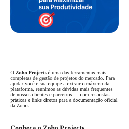
O
Zoho Projects
é uma das ferramentas mais
completas de gestão de projetos do mercado. Para
ajudar voc
ê
e sua equipe a extrair o m
á
ximo da
plataforma, reunimos as d
ú
vidas mais frequentes
de nossos clientes e parceiros
—
com respostas
pr
á
ticas e links diretos para a documentação oficial
da Zoho.
Conhe
ç
a o Zoho Projects