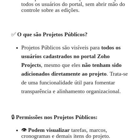
todos os usu
á
rios do portal, sem abrir mão do
controle sobre as edições.
O que são Projetos P
ú
blicos?
✅
Projetos P
ú
blicos sã
o vis
í
veis para
todos os
usu
á
rios cadastrados no portal Zoho
Projects
, mesmo que eles
n
ão tenham sido
adicionados diretamente ao projeto
. Trata-se
de uma funcionalidade
ú
til para fomentar
transpar
ê
ncia e alinhamento organizacional.
Permiss
ões nos Projetos P
ú
blicos:
🔒
Podem visualizar
tarefas, marcos,
👁️
cronogramas e demais itens do projeto.