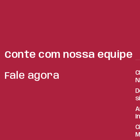
Conte com nossa equipe
C
Fale agora
N
D
s
A
I
C
M