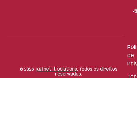
+
Pol
de
Pri
©
2026
Kafnet It Solutions
. Todos os direitos
reservados.
Te
de
us