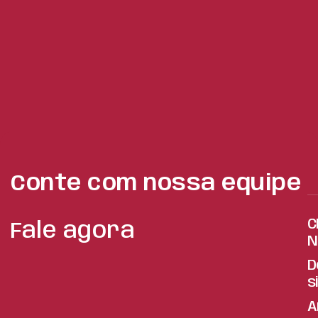
Conte com nossa equipe
C
Fale agora
N
D
s
A