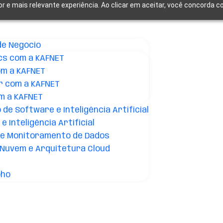
or e mais relevante experiência. Ao clicar em aceitar, você concorda
de Negócio
cs com a KAFNET
om a KAFNET
r com a KAFNET
m a KAFNET
de Software e Inteligência Artificial
e Inteligência Artificial
 e Monitoramento de Dados
Nuvem e Arquitetura Cloud
oho