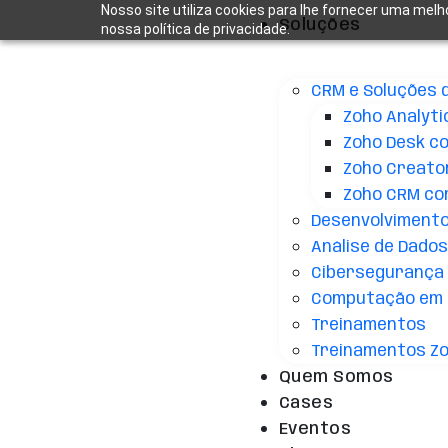
Nosso site utiliza cookies para lhe fornecer uma melh
Soluções
nossa política de privacidade.
CRM e Soluções 
Zoho Analyti
Zoho Desk c
Zoho Creato
Zoho CRM co
Desenvolvimento 
Análise de Dados 
Cibersegurança
Computação em 
Treinamentos
Treinamentos Z
Quem Somos
Cases
Eventos