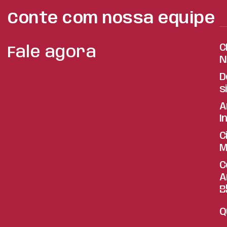
Conte com nossa equipe
C
Fale agora
N
D
s
A
I
C
M
C
A
B
Q